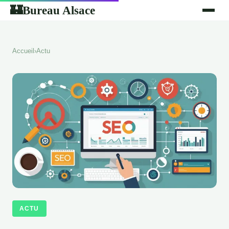
Bureau Alsace
🏰
Accueil
›
Actu
ACTU