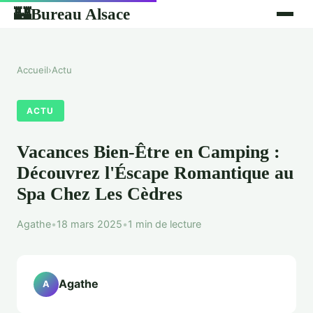
Bureau Alsace
🏰
Accueil
›
Actu
ACTU
Vacances Bien-Être en Camping :
Découvrez l'Éscape Romantique au
Spa Chez Les Cèdres
Agathe
•
18 mars 2025
•
1 min de lecture
Agathe
A