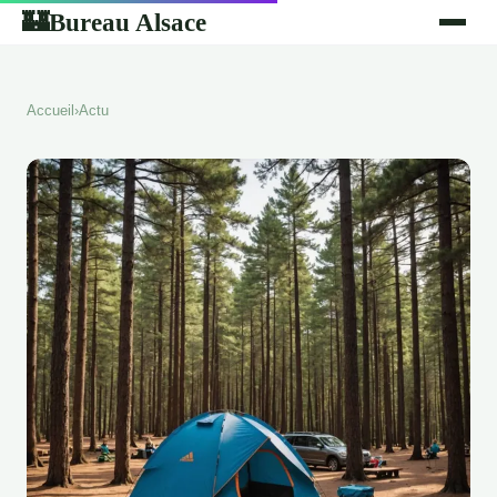
Bureau Alsace
🏰
Accueil
›
Actu